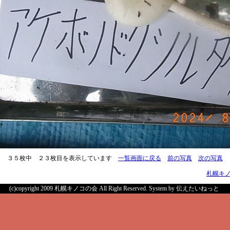
３５枚中 ２３枚目を表示しています
一覧画面に戻る
前の写真
次の写真
札幌キ
(c)copyright 2009 札幌キノコの会 All Right Reserved.
System by 伝えたいねっと