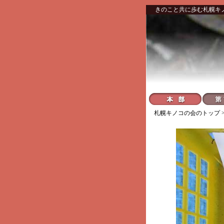
きのこと共に歩む札幌キ
札幌キノコの会
のトップ 