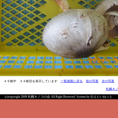
４９枚中 ３４枚目を表示しています
一覧画面に戻る
前の写真
次の写真
札幌キ
(c)copyright 2009 札幌キノコの会 All Right Reserved.
System by 伝えたいねっと