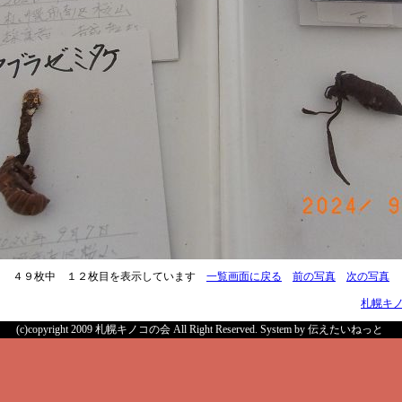
４９枚中 １２枚目を表示しています
一覧画面に戻る
前の写真
次の写真
札幌キ
(c)copyright 2009 札幌キノコの会 All Right Reserved.
System by 伝えたいねっと