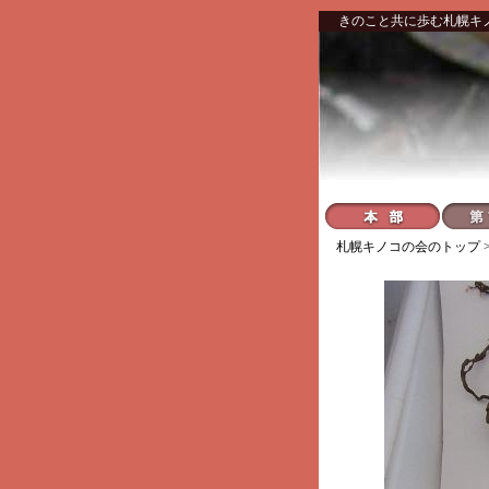
きのこと共に歩む札幌キ
札幌キノコの会
のトップ 