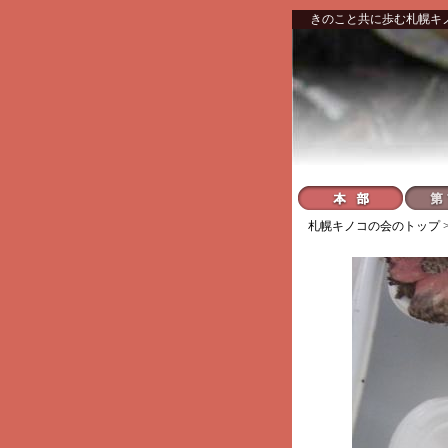
きのこと共に歩む札幌キ
札幌キノコの会
のトップ 