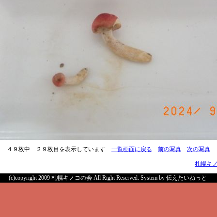
４９枚中 ２９枚目を表示しています
一覧画面に戻る
前の写真
次の写真
札幌キ
(c)copyright 2009 札幌キノコの会 All Right Reserved.
System by 伝えたいねっと