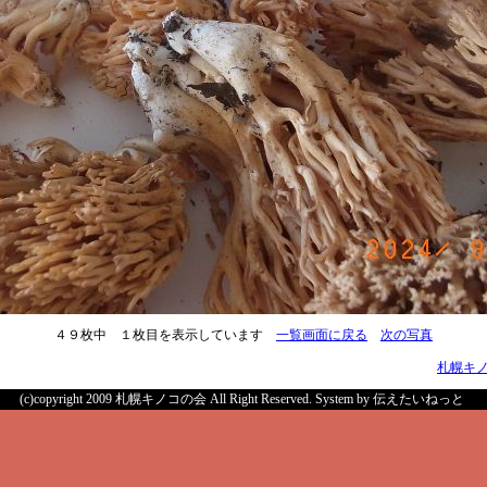
４９枚中 １枚目を表示しています
一覧画面に戻る
次の写真
札幌キ
(c)copyright 2009 札幌キノコの会 All Right Reserved.
System by 伝えたいねっと