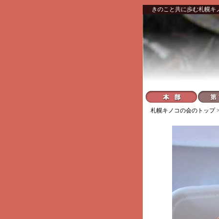
きのこと共に歩む札幌キ
札幌キノコの会
のトップ 