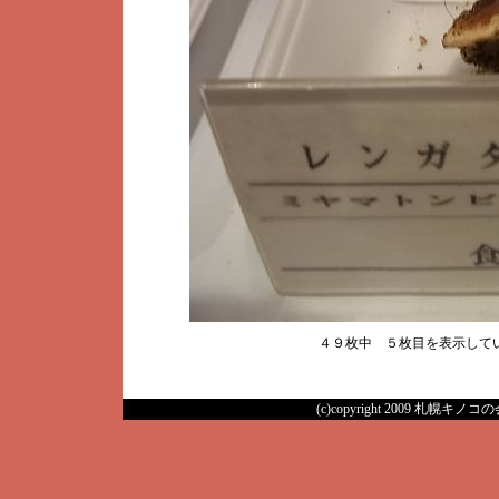
４９枚中 ５枚目を表示し
(c)copyright 2009 札幌キノコの会 A