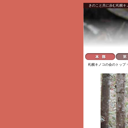
きのこと共に歩む札幌キ
札幌キノコの会
のトップ 