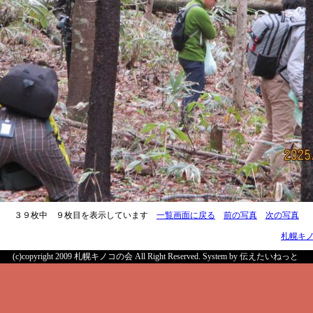
３９枚中 ９枚目を表示しています
一覧画面に戻る
前の写真
次の写真
札幌キ
(c)copyright 2009 札幌キノコの会 All Right Reserved.
System by 伝えたいねっと