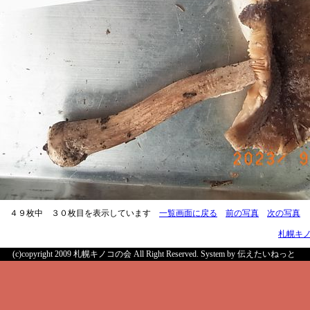
４９枚中 ３０枚目を表示しています
一覧画面に戻る
前の写真
次の写真
札幌キ
(c)copyright 2009 札幌キノコの会 All Right Reserved.
System by 伝えたいねっと