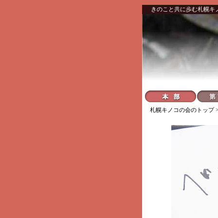
きのこと共に歩む札幌キ
札幌キノコの会
のトップ 