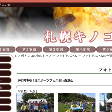
ノコの会
札幌キノコの会
のトップ >>
フォトアルバム
>> フォトアルバムの一
フォト
へ
2023年10月9日スポーツフェスタIn白旗山
会
写真数 [ 32点 ]