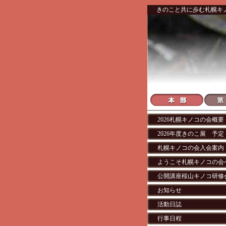
きのこと共に歩む札幌キ
2026札幌キノコの会概要
2026年度きのこ展 予定
札幌キノコの会入会案内
ようこそ札幌キノコの会
公開講座桜山キノコ研修
お知らせ
活動日誌
行事日程