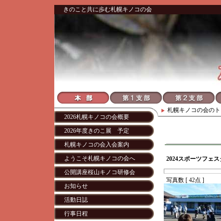
きのこと共に歩む札幌キノコの会
札幌キノコの会
のト
2026札幌キノコの会概要
2026年度きのこ展 予定
札幌キノコの会入会案内
ようこそ札幌キノコの会へ
2024スポーツフェ
公開講座桜山キノコ研修会
写真数 [ 42点 ]
お知らせ
活動日誌
行事日程