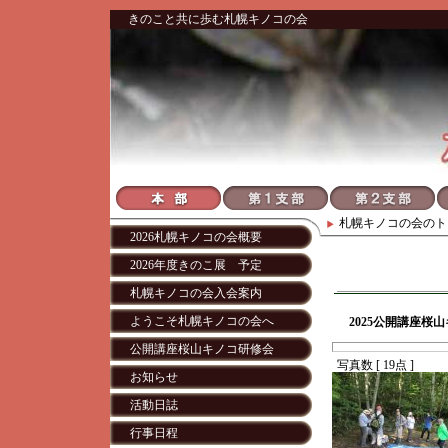
きのこと共に歩む札幌キノコの会
札幌キノコの会
のト
2026札幌キノコの会概要
2026年度きのこ展 予定
札幌キノコの会入会案内
ようこそ札幌キノコの会へ
2025公開講座桜山
公開講座桜山キノコ研修会
写真数 [ 19点 ]
お知らせ
活動日誌
行事日程