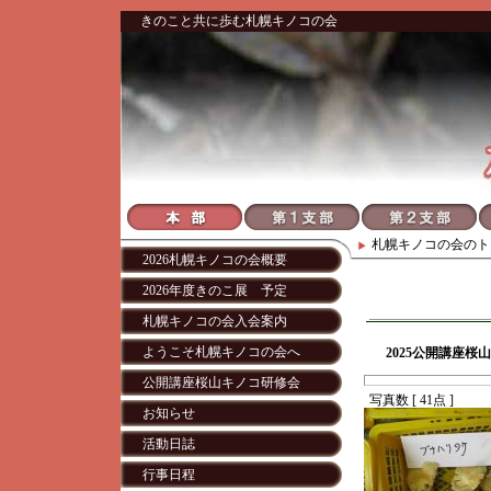
きのこと共に歩む札幌キノコの会
札幌キノコの会
のト
2026札幌キノコの会概要
2026年度きのこ展 予定
札幌キノコの会入会案内
ようこそ札幌キノコの会へ
2025公開講座桜山
公開講座桜山キノコ研修会
写真数 [ 41点 ]
お知らせ
活動日誌
行事日程