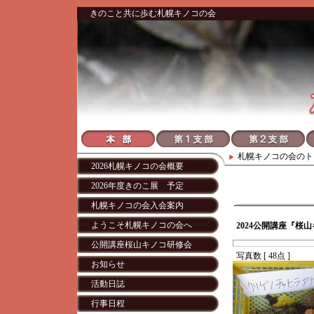
きのこと共に歩む札幌キノコの会
札幌キノコの会
のト
2026札幌キノコの会概要
2026年度きのこ展 予定
札幌キノコの会入会案内
ようこそ札幌キノコの会へ
2024公開講座『桜
公開講座桜山キノコ研修会
写真数 [ 48点 ]
お知らせ
活動日誌
行事日程